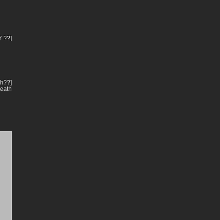
[?? MALAY] dipecat!
eath?