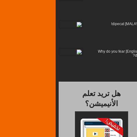
[??English] Why do you fear
d