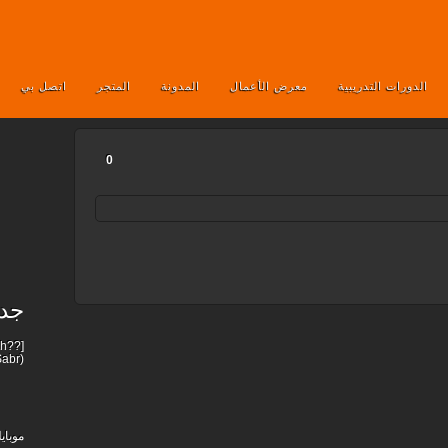
الدورات التدريبية
معرض الأعمال
المدونة
المتجر
اتصل بي
0
جدي
abr)!
موباي