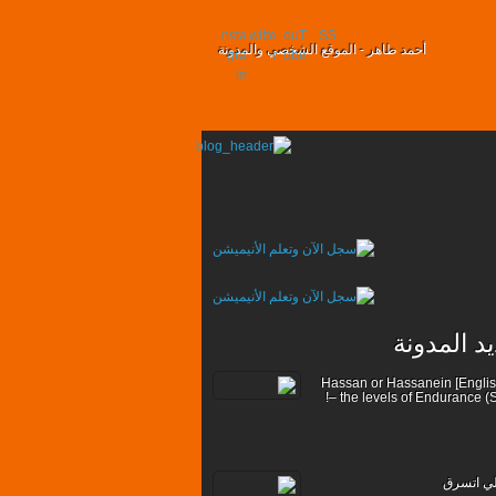
nsta
witte
ouT
SS
أحمد طاهر - الموقع الشخصي والمدونة
gra
r
ube
m
د المدونة
[??English] Hassan or Hassanein
– the levels of Endurance (S
لي اتسرق