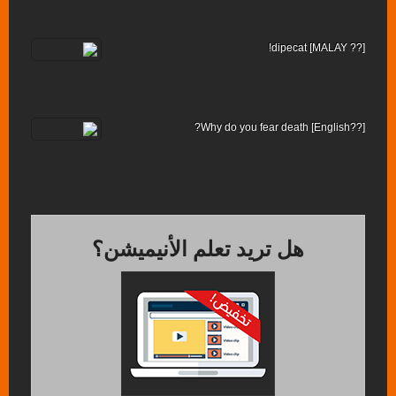
[?? MALAY] dipecat!
[??English] Why do you fear death?