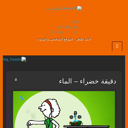
nsta
ouT
witte
gra
SS
ube
r
m
أحمد طاهر - الموقع الشخصي والمدونة
دقيقة خضراء – الماء
0