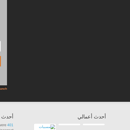
أحدث أعمالي
أحدث ا
 were
401