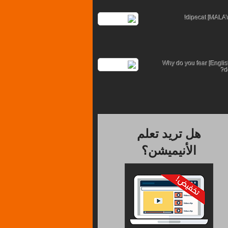
[??English] Why do you fear
d