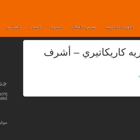
الدورات التدريبية
معرض الأعمال
المدونة
المتجر
اتصل بي
يه كاريكاتيري – أشرف
جدي
abr)!
موباي