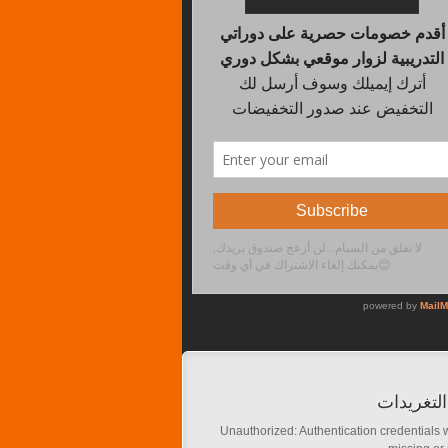
لتغريدات
Unauthorized: Authentication credentials