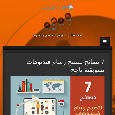
nsta
ouT
witte
gra
SS
ube
r
m
أحمد طاهر - الموقع الشخصي والمدونة
7 نصائح لتصبح رسام فيديوهات
تسويقية ناجح