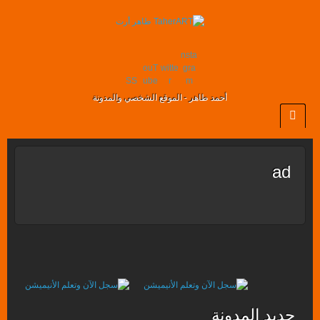
nsta
ouT
witte
gra
SS
ube
r
m
أحمد طاهر - الموقع الشخصي والمدونة
ad
جديد المدونة