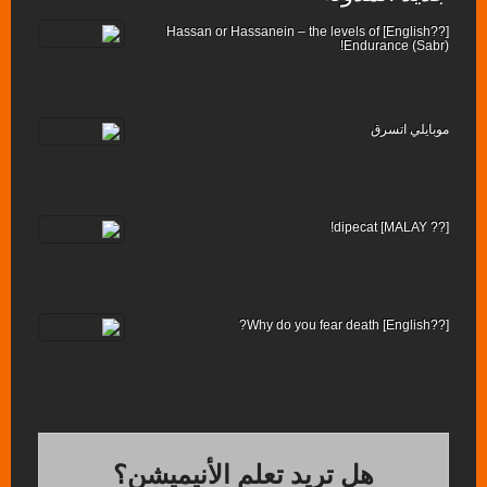
[??English] Hassan or Hassanein – the levels of
Endurance (Sabr)!
موبايلي اتسرق
[?? MALAY] dipecat!
[??English] Why do you fear death?