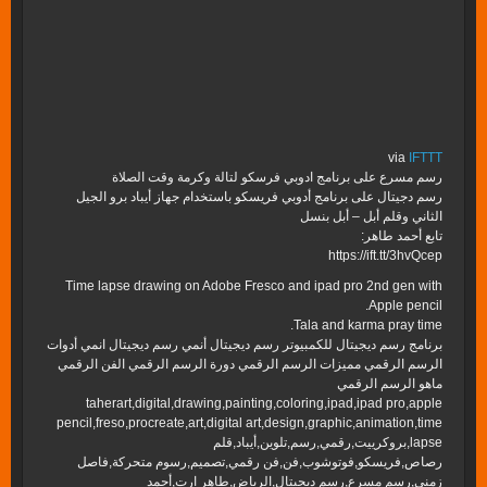
via
IFTTT
رسم مسرع على برنامج ادوبي فرسكو لتالة وكرمة وقت الصلاة
رسم دجيتال على برنامج أدوبي فريسكو باستخدام جهاز أيباد برو الجيل
الثاني وقلم أبل – أبل بنسل
تابع أحمد طاهر:
https://ift.tt/3hvQcep
Time lapse drawing on Adobe Fresco and ipad pro 2nd gen with
Apple pencil.
Tala and karma pray time.
برنامج رسم ديجيتال للكمبيوتر رسم ديجيتال أنمي رسم ديجيتال انمي أدوات
الرسم الرقمي مميزات الرسم الرقمي دورة الرسم الرقمي الفن الرقمي
ماهو الرسم الرقمي
taherart,digital,drawing,painting,coloring,ipad,ipad pro,apple
pencil,freso,procreate,art,digital art,design,graphic,animation,time
lapse,بروكرييت,رقمي,رسم,تلوين,أيباد,قلم
رصاص,فريسكو,فوتوشوب,فن,فن رقمي,تصميم,رسوم متحركة,فاصل
زمني,رسم مسرع,رسم ديجيتال,الرياض,طاهر ارت,أحمد