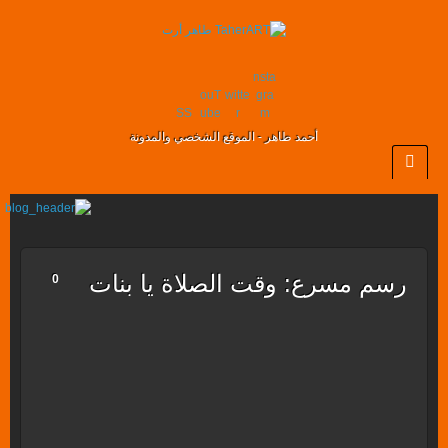
nsta
ouT
witte
gra
SS
ube
r
m
أحمد طاهر - الموقع الشخصي والمدونة
رسم مسرع: وقت الصلاة يا بنات
0