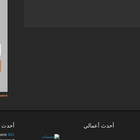
أحدث أعمالي
أحدث ا
 were
401