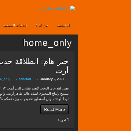
الرئيسية
من أنا ؟
خدمات التصميم
home_only
خبر هام: انطلاقة جديد
آرت
e_only
/
taherart
/
January 2, 2021
نعم
تسمح بإنتاج المحتوى لقناة عالم طاهر آرت.. وأنو
لهذا الهدف. ولن أستطيع تحقيقها بدون دعمكم 🙂
Read More
تدوينة