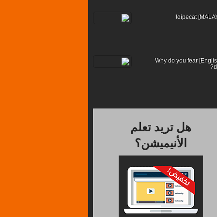
[??English] Why do you fear
d