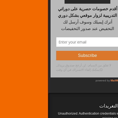
لتغريدات
Unauthorized: Authentication credentials