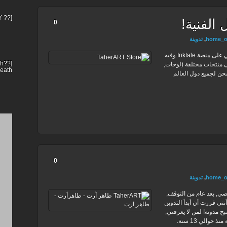
[?? MALAY] dipecat!
 الفنية!
0
home_o
,
تدوينة
تم بحمد الله افتتاح متجر الأعمال الفنية الخاص بي على منصة Inktale وفيه
 منتجات مختلفة (لوحات,
eath?
شحن لجميع دول العالم
0
home_o
,
تدوينة
خصي, بعد عام من التوقف,
ني قررت أن أبدأ التدوين
بح مدونة! لمن لا يعرفني,
إسمي أحمد طاهر,أعمل في مجال الفنون الرقمية منذ حوالي 13 سنة.