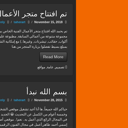
تم افتتاح متجر الأعمال
nly
/
taherart
/
November 15, 2018
مجموعة متنوعة من أعمالي السابقة, مطبوعة على
أكواب, حقائب, تيشرتات, وغيرها..) مع إمكانية ال
بمبلغ بسيط تفضلوا بزيارة المتجر من هنا
Read More
تصميم
,
عامة
,
مواقع
بسم الله نبدأ
nly
/
taherart
/
November 28, 2015
حياكم الله جميعاً, ها أنا أعيد تشغيل موقعي الش
وخمسة أعوام من الكسل عن التحديث 😀 الجديد أن
في المجال الرائع الذي أعمل به.. نعم!.. موقعي أص